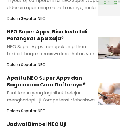
Tryout Uji Kompetensi di NEO Super Apps
didesain agar mirip seperti aslinya, mulai
dari jumlah soal, jumlah opsi jawaban, …
Dalam
Seputar NEO
NEO Super Apps, Bisa Install di
Perangkat Apa Saja?
NEO Super Apps merupakan pilihan
terbaik bagi mahasiswa kesehatan yang
ingin mempersiapkan diri menghadapi uji
Dalam
Seputar NEO
kompetensi…
Apa itu NEO Super Apps dan
Bagaimana Cara Daftarnya?
Buat kamu yang lagi sibuk belajar
menghadapi Uji Kompetensi Mahasiswa
Kesehatan (UKOM), pasti udah gak asing
Dalam
Seputar NEO
lagi dengan y…
Jadwal Bimbel NEO Uji