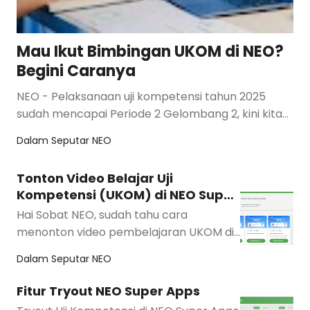
Mau Ikut Bimbingan UKOM di NEO?
Begini Caranya
NEO - Pelaksanaan uji kompetensi tahun 2025
sudah mencapai Periode 2 Gelombang 2, kini kita
tinggal menunggu jadwal Period…
Dalam
Seputar NEO
Tonton Video Belajar Uji
Kompetensi (UKOM) di NEO Super
Apps
Hai Sobat NEO, sudah tahu cara
menonton video pembelajaran UKOM di
Aplikasi NEO Super Apps? Jika belum…
Dalam
Seputar NEO
Fitur Tryout NEO Super Apps