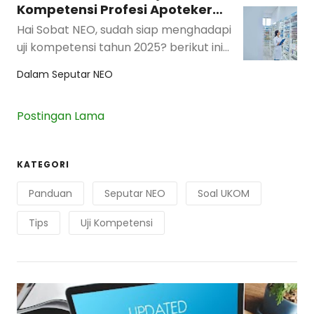
Kompetensi Profesi Apoteker
Bulan Agustus 2025
Hai Sobat NEO, sudah siap menghadapi
uji kompetensi tahun 2025? berikut ini
adalah jadwal bimbingan belajar uji
Dalam
Seputar NEO
kompetens…
Postingan Lama
KATEGORI
Panduan
Seputar NEO
Soal UKOM
Tips
Uji Kompetensi